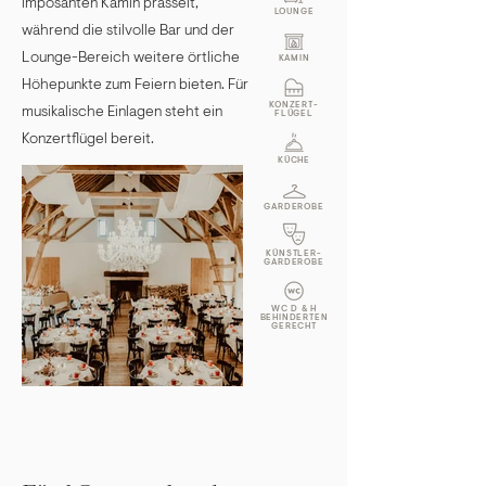
imposanten Kamin prasselt,
LOUNGE
während die stilvolle Bar und der
Lounge-Bereich weitere örtliche
KAMIN
Höhepunkte zum Feiern bieten. Für
KONZERT-
musikalische Einlagen steht ein
FLÜGEL
Konzertflügel bereit.
KÜCHE
GARDEROBE
KÜNSTLER-
GARDEROBE
WC D & H
BEHINDERTEN
GERECHT