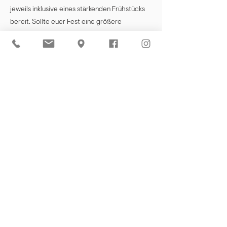
jeweils inklusive eines stärkenden Frühstücks
bereit. Sollte euer Fest eine größere
Gästezahl umfassen, unterstützen wir euch
gerne bei der Suche nach weiteren
gemütlichen Unterkünften in der Nähe. Und für
diejenigen, die sich für die Heimreise
entscheiden, bieten wir Hilfestellung bei der
Planung, damit jeder Gast den Abend sorglos
ausklingen lassen und sicher nach Hause
kommt.