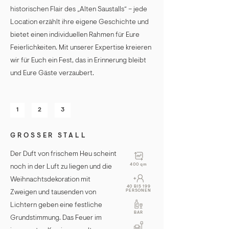
historischen Flair des „Alten Saustalls“ – jede
Location erzählt ihre eigene Geschichte und
bietet einen individuellen Rahmen für Eure
Feierlichkeiten. Mit unserer Expertise kreieren
wir für Euch ein Fest, das in Erinnerung bleibt
und Eure Gäste verzaubert.
1
2
3
GROSSER STALL
Der Duft von frischem Heu scheint
400 qm
noch in der Luft zu liegen und die
Weihnachtsdekoration mit
40 BIS 199
PERSONEN
Zweigen und tausenden von
Lichtern geben eine festliche
BAR
Grundstimmung. Das Feuer im