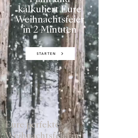
Plant und
kalkuliert Eure
Weihnachtsfeier
in 2 Minuten
STARTEN
Eure perfekte
Weihnachtsfeier in