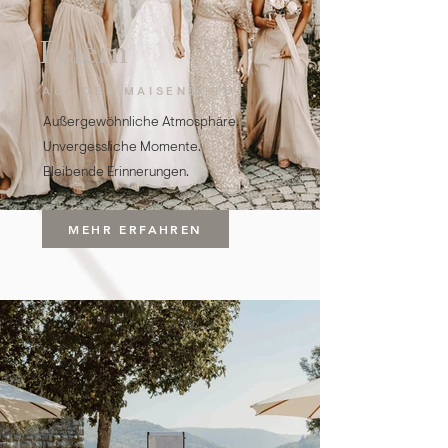
Feiern
AUF DER MAISENBURG
Außergewöhnliche Atmosphäre.
Unvergessliche Momente.
Bleibende Erinnerungen.
MEHR ERFAHREN