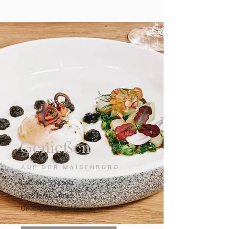
Genießen
AUF DER MAISENBURG
Leckere Speisen.
Exzellente Drinks.
Unvergessliche Momente.