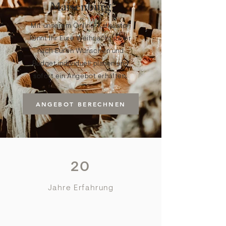
Maisenburg
Mit unserem Online-Kalkulator
könnt Ihr Eure Weihnachtsfeier
nach Euren Wünschen und
Budget individuell planen und
sofort ein Angebot erhalten.
ANGEBOT BERECHNEN
20
Jahre Erfahrung