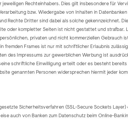
jeweiligen Rechteinhabers. Dies gilt insbesondere für Vervi
Verarbeitung bzw. Wiedergabe von Inhalten in Datenbanken
nd Rechte Dritter sind dabei als solche gekennzeichnet. Die
te oder kompletter Seiten ist nicht gestattet und strafbar. 
ersönlichen, privaten und nicht kommerziellen Gebrauch ist
n fremden Frames ist nur mit schriftlicher Erlaubnis zulässig
en des Impressums zur gewerblichen Werbung ist ausdrückl
eine schriftliche Einwilligung erteilt oder es besteht berei
Website genannten Personen widersprechen hiermit jeder ko
ngesetzte Sicherheitsverfahren (SSL-Secure Sockets Layer)
sweise auch von Banken zum Datenschutz beim Online-Banki