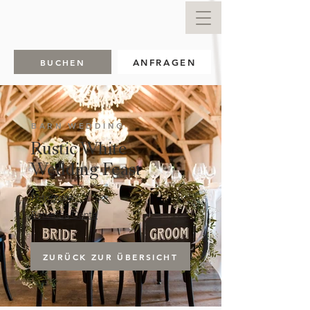
BUCHEN
ANFRAGEN
BARN WEDDING
Rustic White
Wedding Feast
Fotografie:
Rebecca Conte
ZURÜCK ZUR ÜBERSICHT