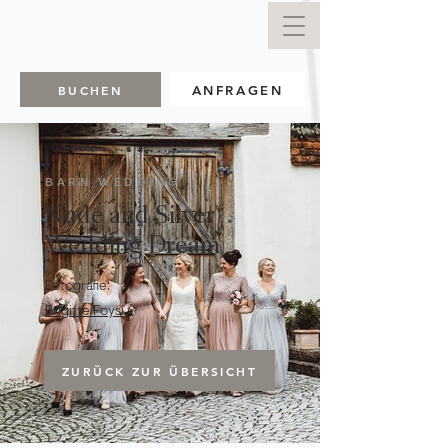
BUCHEN
ANFRAGEN
BARN WEDDING
Nude and Silver
Wedding Dream
Fotografie:
Brigitte Foysi
ZURÜCK ZUR ÜBERSICHT