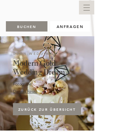
BUCHEN
ANFRAGEN
BARN WEDDING
Modern Gold
Wedding Dream
Fotografie:
Daniela Reske
ZURÜCK ZUR ÜBERSICHT