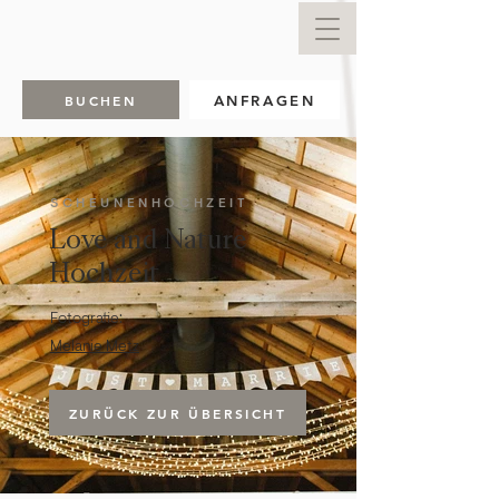
BUCHEN
ANFRAGEN
SCHEUNENHOCHZEIT
Love and Nature
Hochzeit
Fotografie:
Melanie Metz
ZURÜCK ZUR ÜBERSICHT