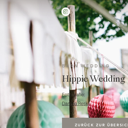
BARN WEDDING
Hippie Wedding
Fotografie:
Daniela Reske
ZURÜCK ZUR ÜBERSIC